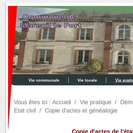
Vie communale
Vie locale
Vie prat
Vous êtes ici :
Accueil
/
Vie pratique
/
Déma
Etat civil
/
Copie d'actes et généalogie
Copie d'actes de l'état