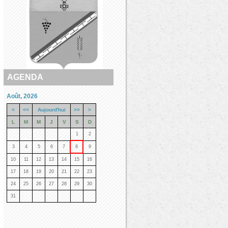
AGENDA
Août, 2026
<
<<
Aujourd'hui
>>
>
L
M
M
J
V
S
D
1
2
3
4
5
6
7
8
9
10
11
12
13
14
15
16
17
18
19
20
21
22
23
24
25
26
27
28
29
30
31