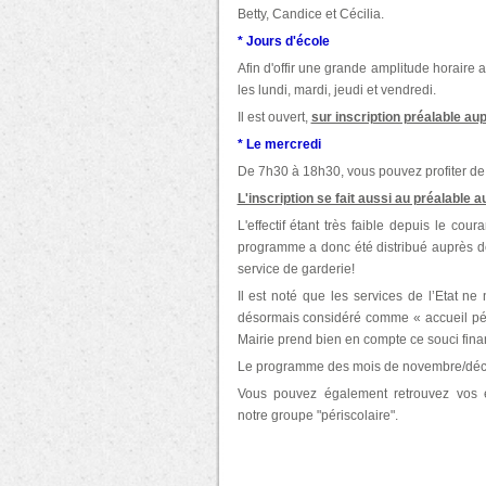
Betty, Candice et Cécilia.
* Jours d'école
Afin d'offir une grande amplitude horaire 
les lundi, mardi, jeudi et vendredi.
Il est ouvert,
sur inscription préalable au
* Le mercredi
De 7h30 à 18h30, vous pouvez profiter de 
L'inscription se fait aussi au préalable 
L'effectif étant très faible depuis le co
programme a donc été distribué auprès de v
service de garderie!
Il est noté que les services de l’Etat ne
désormais considéré comme « accueil pe
Mairie prend bien en compte ce souci finan
Le programme des mois de novembre/déc
Vous pouvez également retrouvez vos
notre groupe "périscolaire".