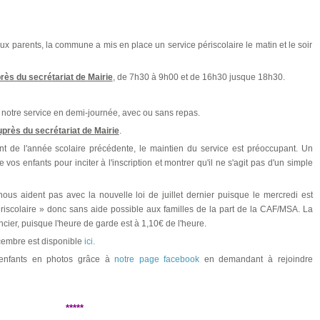
aux parents, la commune a mis en place un service périscolaire le matin et le soir
près du secrétariat de Mairie
, de 7h30 à 9h00 et de 16h30 jusque 18h30.
notre service en demi-journée, avec ou sans repas.
auprès du secrétariat de Mairie
.
urant de l'année scolaire précédente, le maintien du service est préoccupant. Un
os enfants pour inciter à l'inscription et montrer qu'il ne s'agit pas d'un simple
 nous aident pas avec la nouvelle loi de juillet dernier puisque le mercredi est
́riscolaire » donc sans aide possible aux familles de la part de la CAF/MSA. La
cier, puisque l'heure de garde est à 1,10€ de l'heure.
embre est disponible
ici.
 enfants en photos grâce à
notre page facebook
en demandant à rejoindre
*****