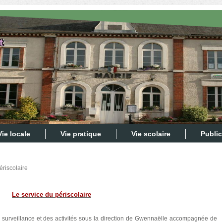
Vie locale
Vie pratique
Vie scolaire
Public
ériscolaire
Le service du périscolaire
 surveillance et des activités sous la direction de Gwennaëlle accompagnée de