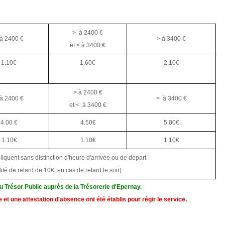
> à 2400 €
 à 2400 €
> à 3400 €
et < à 3400 €
1.10€
1.60€
2.10€
> à 2400 €
 à 2400 €
> à 3400 €
et < à 3400 €
4.00 €
4.50€
5.00€
1.10€
1.10€
1.10€
pliquent sans distinction d'heure d'arrivée ou de départ
ité de retard de 10€, en cas de retard le soir)
du Trésor Public auprès de la Trésorerie d'Epernay.
re
et
une attestation d'absence
ont été établis pour régir le service.